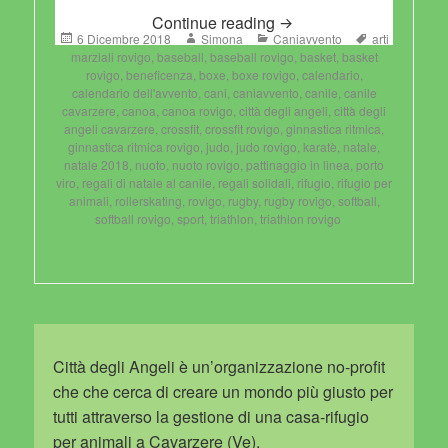
7 Dicembre 2018
Continue reading
Posted
Author
Categories
Tags
6 Dicembre 2018
Simona
Caniavvento
arti
on
marziali rovigo
,
baseball
,
baseball rovigo
,
basket
,
basket
rovigo
,
beneficenza
,
boxe
,
boxe rovigo
,
calendario
,
calendario dell'avvento
,
cani
,
caniavvento
,
canile
,
canile
cavarzere
,
canoa
,
canoa rovigo
,
città degli angeli
,
città degli
angeli cavarzere
,
crossfit
,
crossfit rovigo
,
ginnastica ritmica
,
ginnastica ritmica rovigo
,
judo
,
judo rovigo
,
karatè
,
natale
,
natale 2018
,
nuoto
,
nuoto rovigo
,
pattinaggio in linea
,
porto
viro
,
regali di natale al canile
,
regali solidali
,
rifugio
,
rifugio per
animali
,
rollerskating
,
rovigo
,
rugby
,
rugby rovigo
,
softball
,
softball rovigo
,
sport
,
triathlon
,
triathlon rovigo
Città degli Angeli è un’organizzazione no-profit
che che cerca di creare un mondo più giusto per
tutti attraverso la gestione di una casa-rifugio
per animali a Cavarzere (Ve).