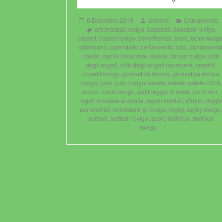
Posted
Author
Categories
6 Dicembre 2018
Simona
Caniavvento
on
Tags
arti marziali rovigo
,
baseball
,
baseball rovigo
,
basket
,
basket rovigo
,
beneficenza
,
boxe
,
boxe rovig
calendario
,
calendario dell'avvento
,
cani
,
caniavvent
canile
,
canile cavarzere
,
canoa
,
canoa rovigo
,
città
degli angeli
,
città degli angeli cavarzere
,
crossfit
,
crossfit rovigo
,
ginnastica ritmica
,
ginnastica ritmica
rovigo
,
judo
,
judo rovigo
,
karatè
,
natale
,
natale 2018
,
nuoto
,
nuoto rovigo
,
pattinaggio in linea
,
porto viro
,
regali di natale al canile
,
regali solidali
,
rifugio
,
rifugi
per animali
,
rollerskating
,
rovigo
,
rugby
,
rugby rovigo
softball
,
softball rovigo
,
sport
,
triathlon
,
triathlon
rovigo