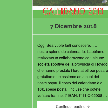
7 Dicembre 2018
Oggi Bea vuole farti conoscere… …il
nostro splendido calendario. L’abbiamo
realizzato in collaborazione con alcune
società sportive della provincia di Rovigo
che hanno prestato i loro atleti per posar
gratuitamente assieme ad alcuni dei
nostri ospiti. Il costo del calendario è di
10€, spese postali incluse che potete
versare tramite: ? IBAN: IT11 O 02008 …
7 Dicembre 
Continue reading