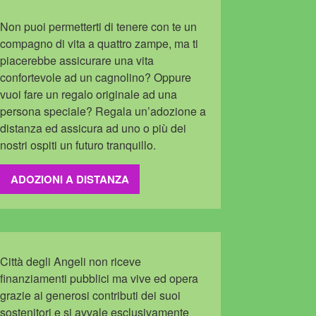
Non puoi permetterti di tenere con te un
compagno di vita a quattro zampe, ma ti
piacerebbe assicurare una vita
confortevole ad un cagnolino? Oppure
vuoi fare un regalo originale ad una
persona speciale? Regala un’adozione a
distanza ed assicura ad uno o più dei
nostri ospiti un futuro tranquillo.
ADOZIONI A DISTANZA
Città degli Angeli non riceve
finanziamenti pubblici ma vive ed opera
grazie ai generosi contributi dei suoi
sostenitori e si avvale esclusivamente