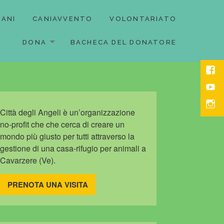
CANI
CANIAVVENTO
VOLONTARIATO
DONA
BACHECA DEL DONATORE
face
yout
Inst
Città degli Angeli è un’organizzazione
no-profit che che cerca di creare un
mondo più giusto per tutti attraverso la
gestione di una casa-rifugio per animali a
Cavarzere (Ve).
PRENOTA UNA VISITA