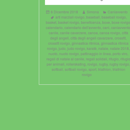
Posted
Author
Categories
6 Dicembre 2018
Simona
Caniavvento
on
Tags
arti marziali rovigo
,
baseball
,
baseball rovigo
,
basket
,
basket rovigo
,
beneficenza
,
boxe
,
boxe rovig
calendario
,
calendario dell'avvento
,
cani
,
caniavvent
canile
,
canile cavarzere
,
canoa
,
canoa rovigo
,
città
degli angeli
,
città degli angeli cavarzere
,
crossfit
,
crossfit rovigo
,
ginnastica ritmica
,
ginnastica ritmica
rovigo
,
judo
,
judo rovigo
,
karatè
,
natale
,
natale 2018
,
nuoto
,
nuoto rovigo
,
pattinaggio in linea
,
porto viro
,
regali di natale al canile
,
regali solidali
,
rifugio
,
rifugi
per animali
,
rollerskating
,
rovigo
,
rugby
,
rugby rovigo
softball
,
softball rovigo
,
sport
,
triathlon
,
triathlon
rovigo