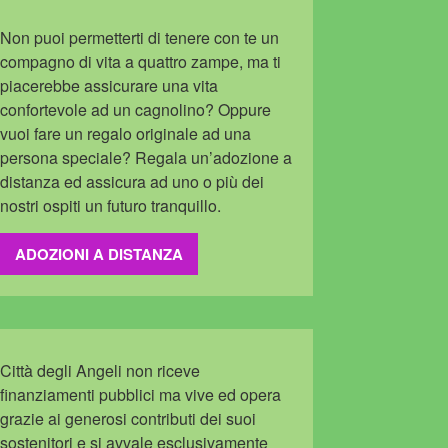
Non puoi permetterti di tenere con te un
compagno di vita a quattro zampe, ma ti
piacerebbe assicurare una vita
confortevole ad un cagnolino? Oppure
vuoi fare un regalo originale ad una
persona speciale? Regala un’adozione a
distanza ed assicura ad uno o più dei
nostri ospiti un futuro tranquillo.
ADOZIONI A DISTANZA
Città degli Angeli non riceve
finanziamenti pubblici ma vive ed opera
grazie ai generosi contributi dei suoi
sostenitori e si avvale esclusivamente