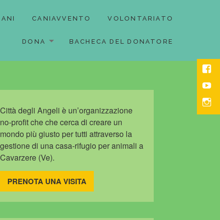
CANI
CANIAVVENTO
VOLONTARIATO
DONA
BACHECA DEL DONATORE
face
yout
Inst
Città degli Angeli è un’organizzazione
no-profit che che cerca di creare un
mondo più giusto per tutti attraverso la
gestione di una casa-rifugio per animali a
Cavarzere (Ve).
PRENOTA UNA VISITA