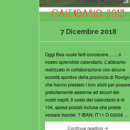
7 Dicembre 2018
Oggi Bea vuole farti conoscere… …il
nostro splendido calendario. L’abbiamo
realizzato in collaborazione con alcune
società sportive della provincia di Rovigo
che hanno prestato i loro atleti per posar
gratuitamente assieme ad alcuni dei
nostri ospiti. Il costo del calendario è di
10€, spese postali incluse che potete
versare tramite: ? IBAN: IT11 O 02008 …
7 Dicembre 
Continue reading