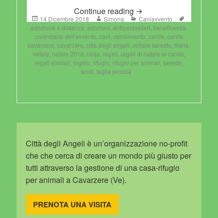
15 Dicembre 2018
Continue reading
Posted
Author
Categories
Tags
14 Dicembre 2018
Simona
Caniavvento
on
adozione a distanza
,
adozioni
,
antiparassitari
,
beneficenza
,
calendario dell'avvento
,
cani
,
caniavvento
,
canile
,
canile
cavarzere
,
cavarzere
,
città degli angeli
,
collare seresto
,
filaria
,
natale
,
natale 2018
,
ninja
,
regali
,
regali di natale al canile
,
regali solidali
,
regalo
,
rifugio
,
rifugio per animali
,
seresto
,
soldi
,
taglia piccola
Città degli Angeli è un’organizzazione no-profit
che che cerca di creare un mondo più giusto per
tutti attraverso la gestione di una casa-rifugio
per animali a Cavarzere (Ve).
PRENOTA UNA VISITA