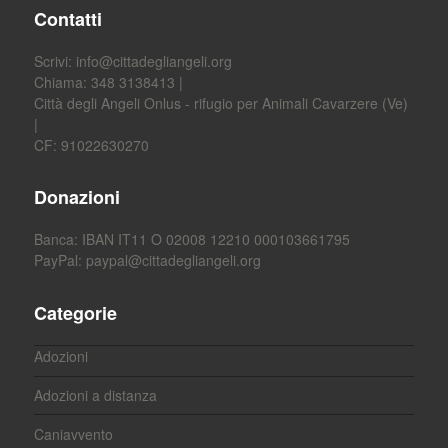
Contatti
Scrivi:
info@cittadegliangeli.org
Chiama: 348 3138413 |
Città degli Angeli Onlus - rifugio per Animali Cavarzere (Ve)
|
CF: 91022630270
Donazioni
Banca: IBAN IT11 O 02008 12210 000103661795
PayPal:
paypal@cittadegliangeli.org
Categorie
Adozioni
Adozioni a distanza
Caniavvento