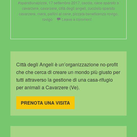
on
#sparatiunapizza
,
17 settembre 2017
,
caccia
,
cane sparato a
cavarzere
,
cavarzere
,
città degli angeli
,
cucciolo sparato
cavarzere
,
mara
,
pallini al cane
,
pizzata beneficenza rovigo
,
rovigo
Leave a comment
Città degli Angeli è un’organizzazione no-profit
che che cerca di creare un mondo più giusto per
tutti attraverso la gestione di una casa-rifugio
per animali a Cavarzere (Ve).
PRENOTA UNA VISITA