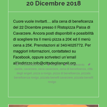
20 Dicembre 2018
Cuore vuole invitarti… alla cena di beneficenza
del 22 Dicembre presso il Ristopizza Paioa di
Cavarzere. Ancora posti disponibili e possibilità
di scegliere tra il menù pizza a 20€ ed il menù
cena a 25€. Prenotazioni al 340/4025772. Per
maggiori informazioni, contattateci su
Facebook, oppure scriveteci un’email
all’indirizzo
info@cittadegliangeli.org
.
Posted
Author
Categories
Tags
19 Dicembre 2018
Simona
Caniavvento
on
canile
,
cavarzere
,
cena cavarzere
,
cena di beneficenza
,
città
degli angeli
,
pizza a rovigo
,
pizza di beneficenza
,
pizzata
beneficenza rovigo
,
pizzata benefit cavarzere
,
pizzata benefit
rovigo