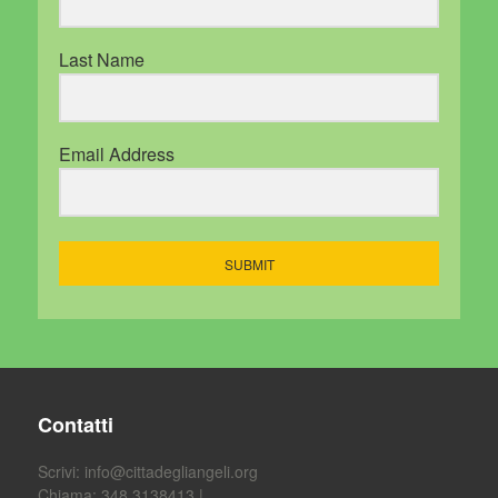
Last Name
Email Address
SUBMIT
Contatti
Scrivi:
info@cittadegliangeli.org
Chiama: 348 3138413 |