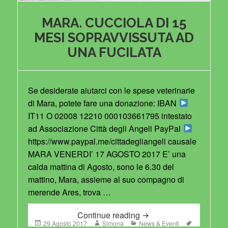
MARA. CUCCIOLA DI 15
MESI SOPRAVVISSUTA AD
UNA FUCILATA
Se desiderate aiutarci con le spese veterinarie
di Mara, potete fare una donazione: IBAN
IT11 O 02008 12210 000103661795 intestato
ad Associazione Città degli Angeli PayPal
https://www.paypal.me/cittadegliangeli causale
MARA VENERDI’ 17 AGOSTO 2017 E’ una
calda mattina di Agosto, sono le 6.30 del
mattino, Mara, assieme al suo compagno di
merende Ares, trova …
MARA. CUCCIOLA DI 
Continue reading
Posted
Author
Categories
Tags
29 Agosto 2017
Simona
News & Eventi