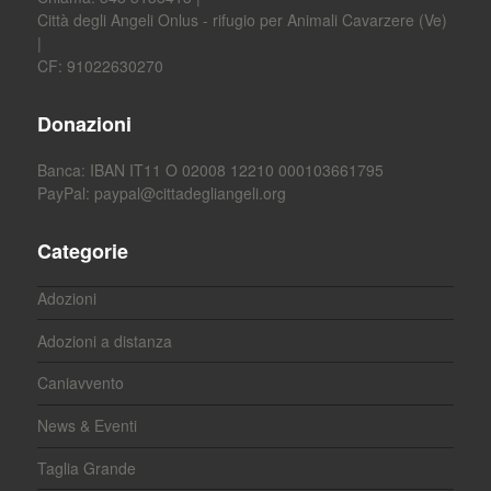
Città degli Angeli Onlus - rifugio per Animali Cavarzere (Ve)
|
CF: 91022630270
Donazioni
Banca: IBAN IT11 O 02008 12210 000103661795
PayPal:
paypal@cittadegliangeli.org
Categorie
Adozioni
Adozioni a distanza
Caniavvento
News & Eventi
Taglia Grande