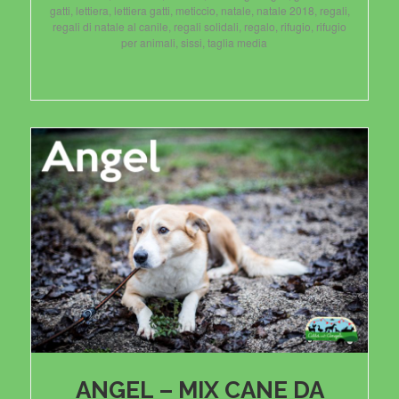
gatti
,
lettiera
,
lettiera gatti
,
meticcio
,
natale
,
natale 2018
,
regali
,
regali di natale al canile
,
regali solidali
,
regalo
,
rifugio
,
rifugio
per animali
,
sissi
,
taglia media
ANGEL – MIX CANE DA