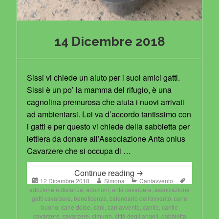
14 Dicembre 2018
Sissi vi chiede un aiuto per i suoi amici gatti.
Sissi è un po’ la mamma del rifugio, è una
cagnolina premurosa che aiuta i nuovi arrivati
ad ambientarsi. Lei va d’accordo tantissimo con
i gatti e per questo vi chiede della sabbietta per
lettiera da donare all’Associazione Anta onlus
Cavarzere che si occupa di …
14 Dicembre 2018
Continue reading
Posted
Author
Categories
Tags
12 Dicembre 2018
Simona
Caniavvento
on
adozione a distanza
,
adozioni
,
anta cavarzere
,
associazione
gatti cavarzere
,
beneficenza
,
calendario dell'avvento
,
cane
buono
,
cane dolce
,
cani
,
caniavvento
,
canile
,
canile
cavarzere
,
cavarzere
,
cimurro
,
città degli angeli
,
gabbietta