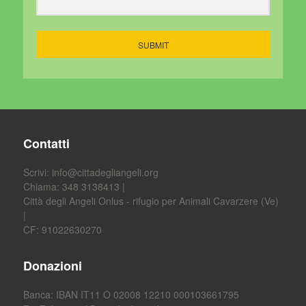
SUBMIT
Contatti
Scrivi:
info@cittadegliangeli.org
Chiama: 348 3138413 |
Città degli Angeli Onlus - rifugio per Animali Cavarzere (Ve)
|
CF: 91022630270
Donazioni
Banca: IBAN IT11 O 02008 12210 000103661795