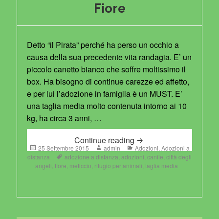
Fiore
Detto “il Pirata” perché ha perso un occhio a
causa della sua precedente vita randagia. E’ un
piccolo canetto bianco che soffre moltissimo il
box. Ha bisogno di continue carezze ed affetto,
e per lui l’adozione in famiglia è un MUST. E’
una taglia media molto contenuta intorno ai 10
kg, ha circa 3 anni, …
Fiore
Continue reading
Posted
Author
Categories
25 Settembre 2015
admin
Adozioni
,
Adozioni a
on
Tags
distanza
adozione a distanza
,
adozioni
,
canile
,
città degli
angeli
,
fiore
,
meticcio
,
rifugio per animali
,
taglia media