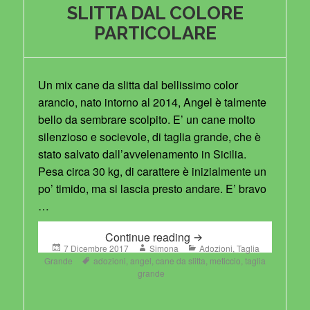
SLITTA DAL COLORE
PARTICOLARE
Un mix cane da slitta dal bellissimo color
arancio, nato intorno al 2014, Angel è talmente
bello da sembrare scolpito. E’ un cane molto
silenzioso e socievole, di taglia grande, che è
stato salvato dall’avvelenamento in Sicilia.
Pesa circa 30 kg, di carattere è inizialmente un
po’ timido, ma si lascia presto andare. E’ bravo
…
ANGEL – MIX CANE D
Continue reading
Posted
Author
Categories
7 Dicembre 2017
Simona
Adozioni
,
Taglia
on
Tags
Grande
adozioni
,
angel
,
cane da slitta
,
meticcio
,
taglia
grande