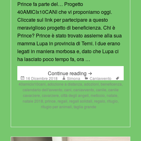
Prince fa parte del… Progetto
40AMICIx10CANI che vi proponiamo oggi.
Cliccate sul link per partecipare a questo
meraviglioso progetto di beneficienza. Chi è
Prince? Prince è stato trovato assieme alla sua
mamma Lupa in provincia di Terni. I due erano
legati in maniera morbosa e, dato che Lupa ci
ha lasciato poco tempo fa, ora …
19 Dicembre 2018
Continue reading
Posted
Author
Categories
Tags
16 Dicembre 2018
Simona
Caniavvento
on
40amicix10cani
,
adozione a distanza
,
adozioni
,
beneficenza
,
calendario dell'avvento
,
cani
,
caniavvento
,
canile
,
canile
cavarzere
,
cavarzere
,
città degli angeli
,
meticcio
,
natale
,
natale 2018
,
prince
,
regali
,
regali solidali
,
regalo
,
rifugio
,
rifugio per animali
,
taglia grande