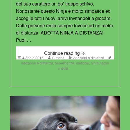
del suo carattere un po’ troppo schivo.
Nonostante questo Ninja è molto simpatica ed
accoglie tutti i nuovi arrivi invitandoli a giocare.
Dalle persone resta sempre invece ad un metro
di distanza. ADOTTA NINJA A DISTANZA!
Puoi …
Ninja
Continue reading
Posted
Author
Categories
Tags
4 Aprile 2016
Simona
Adozioni a distanza
on
adozione a distanza
,
beneficenza
,
meticcio
,
ninja
,
taglia
media