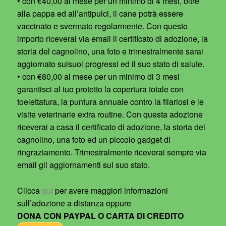
• con €40,00 al mese per un minimo di 4 mesi, oltre
alla pappa ed all’antipulci, il cane potrà essere
vaccinato e svermato regolarmente. Con questo
importo riceverai via email il certificato di adozione, la
storia del cagnolino, una foto e trimestralmente sarai
aggiornato suisuoi progressi ed il suo stato di salute.
• con €80,00 al mese per un minimo di 3 mesi
garantisci al tuo protetto la copertura totale con
toelettatura, la puntura annuale contro la filariosi e le
visite veterinarie extra routine. Con questa adozione
riceverai a casa il certificato di adozione, la storia del
cagnolino, una foto ed un piccolo gadget di
ringraziamento. Trimestralmente riceverai sempre via
email gli aggiornamenti sul suo stato.
Clicca
qui
per avere maggiori informazioni
sull’adozione a distanza oppure
DONA CON PAYPAL O CARTA DI CREDITO