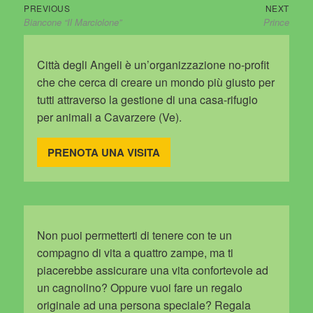
Previous
Next
Navigazione
PREVIOUS
NEXT
Biancone “Il Marciolone”
Prince
post:
post:
articoli
Città degli Angeli è un’organizzazione no-profit
che che cerca di creare un mondo più giusto per
tutti attraverso la gestione di una casa-rifugio
per animali a Cavarzere (Ve).
PRENOTA UNA VISITA
Non puoi permetterti di tenere con te un
compagno di vita a quattro zampe, ma ti
piacerebbe assicurare una vita confortevole ad
un cagnolino? Oppure vuoi fare un regalo
originale ad una persona speciale? Regala