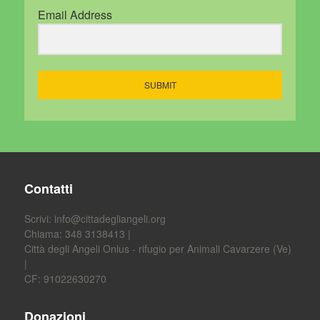
Email Address
SUBMIT
Contatti
Scrivi:
info@cittadegliangeli.org
Chiama: 348 3138413 |
Città degli Angeli Onlus - rifugio per Animali Cavarzere (Ve)
|
CF: 91022630270
Donazioni