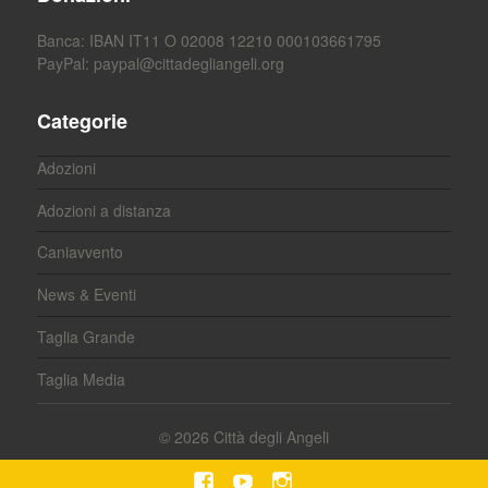
Banca: IBAN IT11 O 02008 12210 000103661795
PayPal:
paypal@cittadegliangeli.org
Categorie
Adozioni
Adozioni a distanza
Caniavvento
News & Eventi
Taglia Grande
Taglia Media
© 2026
Città degli Angeli
facebook
youtube
Instagram