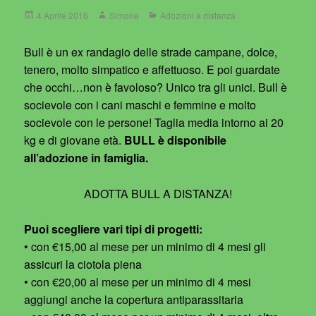
Posted
Author
Categories
4 Aprile 2016
Simona
Adozioni a distanza
on
Bull è un ex randagio delle strade campane, dolce,
tenero, molto simpatico e affettuoso. E poi guardate
che occhi…non è favoloso? Unico tra gli unici. Bull è
socievole con i cani maschi e femmine e molto
socievole con le persone! Taglia media intorno ai 20
kg e di giovane età.
BULL è disponibile
all’adozione in famiglia.
ADOTTA BULL A DISTANZA!
Puoi scegliere vari tipi di progetti:
• con €15,00 al mese per un minimo di 4 mesi gli
assicuri la ciotola piena
• con €20,00 al mese per un minimo di 4 mesi
aggiungi anche la copertura antiparassitaria