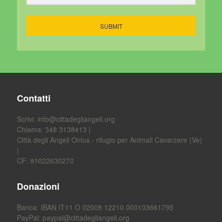
SUBMIT
Contatti
Scrivi:
info@cittadegliangeli.org
Chiama: 348 3138413 |
Città degli Angeli Onlus - rifugio per Animali Cavarzere (Ve)
|
CF: 91022630270
Donazioni
Banca: IBAN IT11 O 02008 12210 000103661795
PayPal:
paypal@cittadegliangeli.org